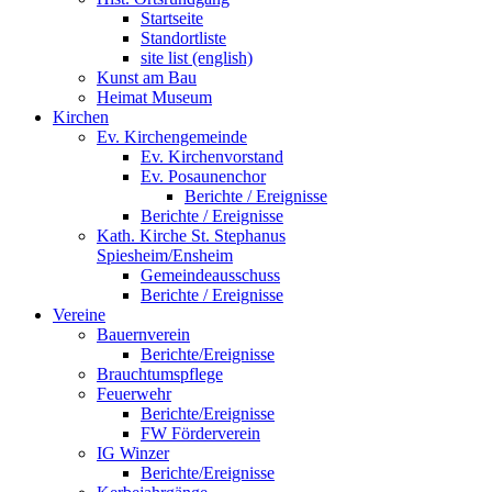
Startseite
Standortliste
site list (english)
Kunst am Bau
Heimat Museum
Kirchen
Ev. Kirchengemeinde
Ev. Kirchenvorstand
Ev. Posaunenchor
Berichte / Ereignisse
Berichte / Ereignisse
Kath. Kirche St. Stephanus
Spiesheim/Ensheim
Gemeindeausschuss
Berichte / Ereignisse
Vereine
Bauernverein
Berichte/Ereignisse
Brauchtumspflege
Feuerwehr
Berichte/Ereignisse
FW Förderverein
IG Winzer
Berichte/Ereignisse