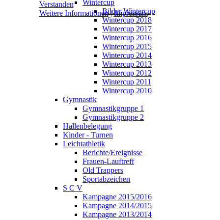
Wintercup
Verstanden
Bilder Wintercup
Weitere Informationen
|
Impressum
Wintercup 2018
Wintercup 2017
Wintercup 2016
Wintercup 2015
Wintercup 2014
Wintercup 2013
Wintercup 2012
Wintercup 2011
Wintercup 2010
Gymnastik
Gymnastikgruppe 1
Gymnastikgruppe 2
Hallenbelegung
Kinder - Turnen
Leichtathletik
Berichte/Ereignisse
Frauen-Lauftreff
Old Trappers
Sportabzeichen
S C V
Kampagne 2015/2016
Kampagne 2014/2015
Kampagne 2013/2014