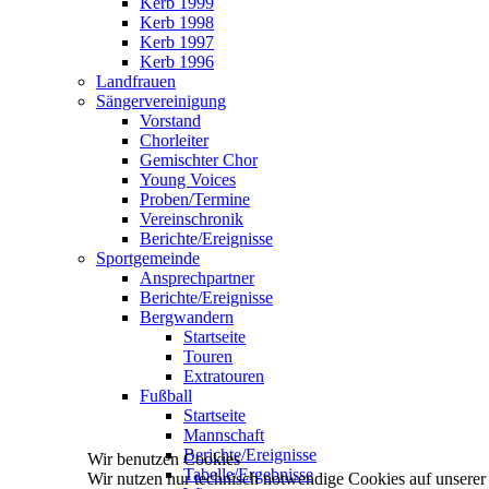
Kerb 1999
Kerb 1998
Kerb 1997
Kerb 1996
Landfrauen
Sängervereinigung
Vorstand
Chorleiter
Gemischter Chor
Young Voices
Proben/Termine
Vereinschronik
Berichte/Ereignisse
Sportgemeinde
Ansprechpartner
Berichte/Ereignisse
Bergwandern
Startseite
Touren
Extratouren
Fußball
Startseite
Mannschaft
Berichte/Ereignisse
Wir benutzen Cookies
Tabelle/Ergebnisse
Wir nutzen nur technisch notwendige Cookies auf unserer We