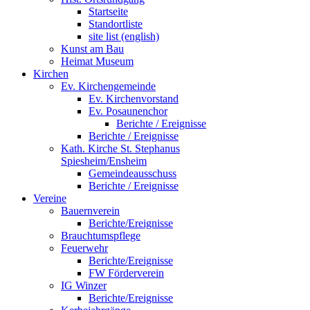
Startseite
Standortliste
site list (english)
Kunst am Bau
Heimat Museum
Kirchen
Ev. Kirchengemeinde
Ev. Kirchenvorstand
Ev. Posaunenchor
Berichte / Ereignisse
Berichte / Ereignisse
Kath. Kirche St. Stephanus
Spiesheim/Ensheim
Gemeindeausschuss
Berichte / Ereignisse
Vereine
Bauernverein
Berichte/Ereignisse
Brauchtumspflege
Feuerwehr
Berichte/Ereignisse
FW Förderverein
IG Winzer
Berichte/Ereignisse