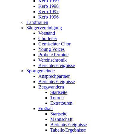
Kerb 1999
Kerb 1998
Kerb 1997
Kerb 1996
Landfrauen
Sängervereinigung
Vorstand
Chorleiter
Gemischter Chor
Young Voices
Proben/Termine
Vereinschronik
Berichte/Ereignisse
Sportgemeinde
Ansprechpartner
Berichte/Ereignisse
Bergwandern
Startseite
Touren
Extratouren
Fußball
Startseite
Mannschaft
Berichte/Ereignisse
Tabelle/Ergebnisse