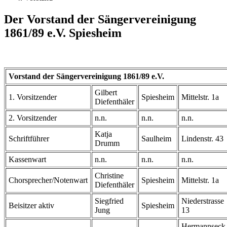
Der Vorstand der Sängervereinigung
1861/89 e.V. Spiesheim
Vorstand der Sängervereinigung 1861/89 e.V.
Gilbert
1. Vorsitzender
Spiesheim
Mittelstr. 1a
Diefenthäler
2. Vorsitzender
n.n.
n.n.
n.n.
Katja
Schriftführer
Saulheim
Lindenstr. 43
Drumm
Kassenwart
n.n.
n.n.
n.n.
Christine
Chorsprecher/Notenwart
Spiesheim
Mittelstr. 1a
Diefenthäler
Siegfried
Niederstrasse
Beisitzer aktiv
Spiesheim
Jung
13
Hermannseck