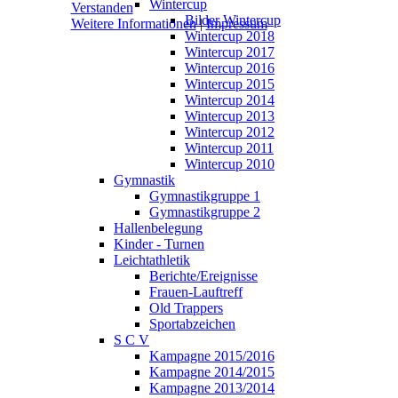
Wintercup
Verstanden
Bilder Wintercup
Weitere Informationen
|
Impressum
Wintercup 2018
Wintercup 2017
Wintercup 2016
Wintercup 2015
Wintercup 2014
Wintercup 2013
Wintercup 2012
Wintercup 2011
Wintercup 2010
Gymnastik
Gymnastikgruppe 1
Gymnastikgruppe 2
Hallenbelegung
Kinder - Turnen
Leichtathletik
Berichte/Ereignisse
Frauen-Lauftreff
Old Trappers
Sportabzeichen
S C V
Kampagne 2015/2016
Kampagne 2014/2015
Kampagne 2013/2014