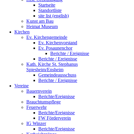
Startseite
Standortliste
site list (english)
Kunst am Bau
Heimat Museum
Kirchen
Ev. Kirchengemeinde
Ev. Kirchenvorstand
Ev. Posaunenchor
Berichte / Ereignisse
Berichte / Ereignisse
Kath. Kirche St. Stephanus
Spiesheim/Ensheim
Gemeindeausschuss
Berichte / Ereignisse
Vereine
Bauernverein
Berichte/Ereignisse
Brauchtumspflege
Feuerwehr
Berichte/Ereignisse
FW Förderverein
IG Winzer
Berichte/Ereignisse