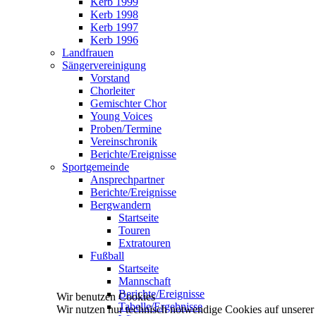
Kerb 1999
Kerb 1998
Kerb 1997
Kerb 1996
Landfrauen
Sängervereinigung
Vorstand
Chorleiter
Gemischter Chor
Young Voices
Proben/Termine
Vereinschronik
Berichte/Ereignisse
Sportgemeinde
Ansprechpartner
Berichte/Ereignisse
Bergwandern
Startseite
Touren
Extratouren
Fußball
Startseite
Mannschaft
Berichte/Ereignisse
Wir benutzen Cookies
Tabelle/Ergebnisse
Wir nutzen nur technisch notwendige Cookies auf unserer We