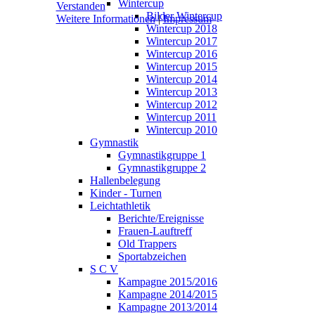
Wintercup
Verstanden
Bilder Wintercup
Weitere Informationen
|
Impressum
Wintercup 2018
Wintercup 2017
Wintercup 2016
Wintercup 2015
Wintercup 2014
Wintercup 2013
Wintercup 2012
Wintercup 2011
Wintercup 2010
Gymnastik
Gymnastikgruppe 1
Gymnastikgruppe 2
Hallenbelegung
Kinder - Turnen
Leichtathletik
Berichte/Ereignisse
Frauen-Lauftreff
Old Trappers
Sportabzeichen
S C V
Kampagne 2015/2016
Kampagne 2014/2015
Kampagne 2013/2014