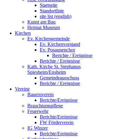
Startseite
Standortliste
site list (english)
Kunst am Bau
Heimat Museum
Kirchen
Ev. Kirchengemeinde
Ev. Kirchenvorstand
Ev. Posaunenchor
Berichte / Ereignisse
Berichte / Ereignisse
Kath. Kirche St. Stephanus
Spiesheim/Ensheim
Gemeindeausschuss
Berichte / Ereignisse
Vereine
Bauernverein
Berichte/Ereignisse
Brauchtumspflege
Feuerwehr
Berichte/Ereignisse
FW Förderverein
IG Winzer
Berichte/Ereignisse