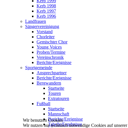
Kerb 1999
Kerb 1998
Kerb 1997
Kerb 1996
Landfrauen
Sängervereinigung
Vorstand
Chorleiter
Gemischter Chor
Young Voices
Proben/Termine
Vereinschronik
Berichte/Ereignisse
Sportgemeinde
Ansprechpartner
Berichte/Ereignisse
Bergwandern
Startseite
Touren
Extratouren
Fußball
Startseite
Mannschaft
Berichte/Ereignisse
Wir benutzen Cookies
Tabelle/Ergebnisse
Wir nutzen nur technisch notwendige Cookies auf unserer We