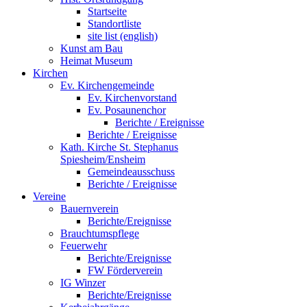
Startseite
Standortliste
site list (english)
Kunst am Bau
Heimat Museum
Kirchen
Ev. Kirchengemeinde
Ev. Kirchenvorstand
Ev. Posaunenchor
Berichte / Ereignisse
Berichte / Ereignisse
Kath. Kirche St. Stephanus
Spiesheim/Ensheim
Gemeindeausschuss
Berichte / Ereignisse
Vereine
Bauernverein
Berichte/Ereignisse
Brauchtumspflege
Feuerwehr
Berichte/Ereignisse
FW Förderverein
IG Winzer
Berichte/Ereignisse