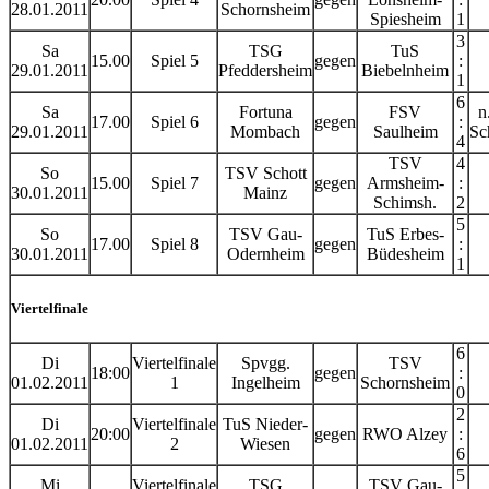
28.01.2011
Schornsheim
Spiesheim
1
3
Sa
TSG
TuS
15.00
Spiel 5
gegen
:
29.01.2011
Pfeddersheim
Biebelnheim
1
6
Sa
Fortuna
FSV
n
17.00
Spiel 6
gegen
:
29.01.2011
Mombach
Saulheim
Sc
4
TSV
4
So
TSV Schott
15.00
Spiel 7
gegen
Armsheim-
:
30.01.2011
Mainz
Schimsh.
2
5
So
TSV Gau-
TuS Erbes-
17.00
Spiel 8
gegen
:
30.01.2011
Odernheim
Büdesheim
1
Viertelfinale
6
Di
Viertelfinale
Spvgg.
TSV
18:00
gegen
:
01.02.2011
1
Ingelheim
Schornsheim
0
2
Di
Viertelfinale
TuS Nieder-
20:00
gegen
RWO Alzey
:
01.02.2011
2
Wiesen
6
5
Mi
Viertelfinale
TSG
TSV Gau-