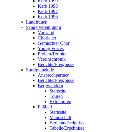
Kerb 1999
Kerb 1998
Kerb 1997
Kerb 1996
Landfrauen
Sängervereinigung
Vorstand
Chorleiter
Gemischter Chor
Young Voices
Proben/Termine
Vereinschronik
Berichte/Ereignisse
Sportgemeinde
Ansprechpartner
Berichte/Ereignisse
Bergwandern
Startseite
Touren
Extratouren
Fußball
Startseite
Mannschaft
Berichte/Ereignisse
Tabelle/Ergebnisse