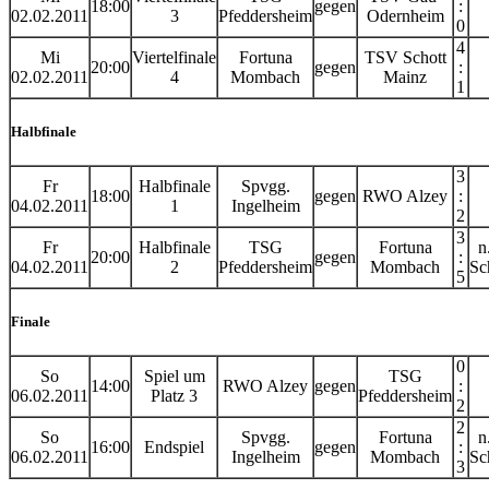
18:00
gegen
:
02.02.2011
3
Pfeddersheim
Odernheim
0
4
Mi
Viertelfinale
Fortuna
TSV Schott
20:00
gegen
:
02.02.2011
4
Mombach
Mainz
1
Halbfinale
3
Fr
Halbfinale
Spvgg.
18:00
gegen
RWO Alzey
:
04.02.2011
1
Ingelheim
2
3
Fr
Halbfinale
TSG
Fortuna
n
20:00
gegen
:
04.02.2011
2
Pfeddersheim
Mombach
Sc
5
Finale
0
So
Spiel um
TSG
14:00
RWO Alzey
gegen
:
06.02.2011
Platz 3
Pfeddersheim
2
2
So
Spvgg.
Fortuna
n
16:00
Endspiel
gegen
:
06.02.2011
Ingelheim
Mombach
Sc
3