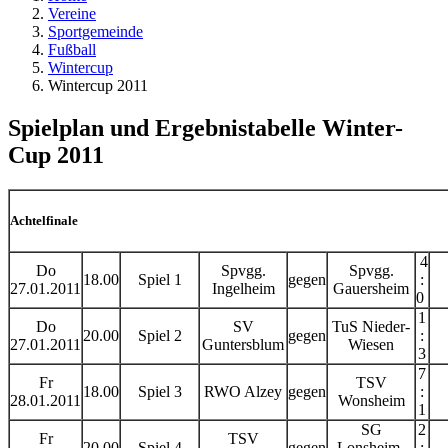
Vereine
Sportgemeinde
Fußball
Wintercup
Wintercup 2011
Spielplan und Ergebnistabelle Winter-
Cup 2011
Achtelfinale
4
Do
Spvgg.
Spvgg.
18.00
Spiel 1
gegen
:
27.01.2011
Ingelheim
Gauersheim
0
1
Do
SV
TuS Nieder-
20.00
Spiel 2
gegen
:
27.01.2011
Guntersblum
Wiesen
3
7
Fr
TSV
18.00
Spiel 3
RWO Alzey
gegen
:
28.01.2011
Wonsheim
1
SG
2
Fr
TSV
20.00
Spiel 4
gegen
Lonsheim-
: