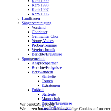
Kerb 1999
Kerb 1998
Kerb 1997
Kerb 1996
Landfrauen
Sängervereinigung
Vorstand
Chorleiter
Gemischter Chor
Young Voices
Proben/Termine
Vereinschronik
Berichte/Ereignisse
Sportgemeinde
Ansprechpartner
Berichte/Ereignisse
Bergwandern
Startseite
Touren
Extratouren
Fußball
Startseite
Mannschaft
Berichte/Ereignisse
Wir benutzen Cookies
Tabelle/Ergebnisse
Wir nutzen nur technisch notwendige Cookies auf unserer We