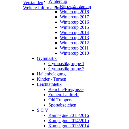
Wintercup
Verstanden
Bilder Wintercup
Weitere Informationen
|
Impressum
Wintercup 2018
Wintercup 2017
Wintercup 2016
Wintercup 2015
Wintercup 2014
Wintercup 2013
Wintercup 2012
Wintercup 2011
Wintercup 2010
Gymnastik
Gymnastikgruppe 1
Gymnastikgruppe 2
Hallenbelegung
Kinder - Turnen
Leichtathletik
Berichte/Ereignisse
Frauen-Lauftreff
Old Trappers
Sportabzeichen
S C V
Kampagne 2015/2016
Kampagne 2014/2015
Kampagne 2013/2014