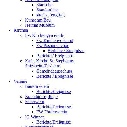
Startseite
Standortliste
site list (english)
Kunst am Bau
Heimat Museum
Kirchen
Ev. Kirchengemeinde
Ev. Kirchenvorstand
Ev. Posaunenchor
Berichte / Ereignisse
Berichte / Ereignisse
Kath. Kirche St. Stephanus
Spiesheim/Ensheim
Gemeindeausschuss
Berichte / Ereignisse
Vereine
Bauernverein
Berichte/Ereignisse
Brauchtumspflege
Feuerwehr
Berichte/Ereignisse
FW Förderverein
IG Winzer
Berichte/Ereignisse