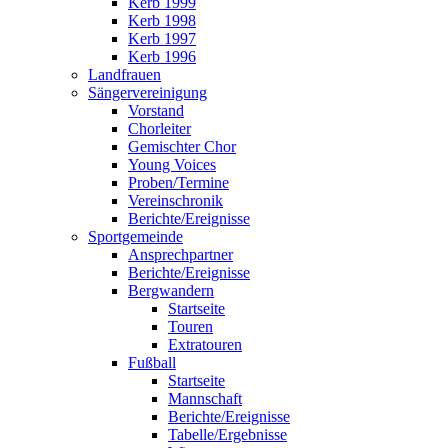
Kerb 1999
Kerb 1998
Kerb 1997
Kerb 1996
Landfrauen
Sängervereinigung
Vorstand
Chorleiter
Gemischter Chor
Young Voices
Proben/Termine
Vereinschronik
Berichte/Ereignisse
Sportgemeinde
Ansprechpartner
Berichte/Ereignisse
Bergwandern
Startseite
Touren
Extratouren
Fußball
Startseite
Mannschaft
Berichte/Ereignisse
Tabelle/Ergebnisse