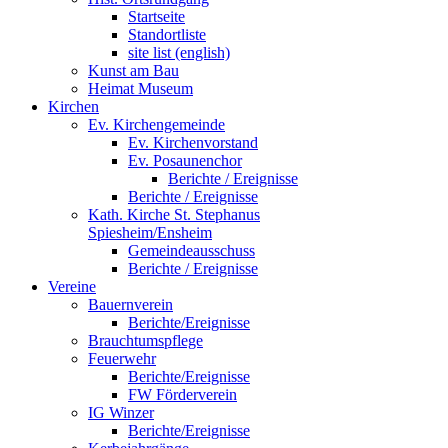
Startseite
Standortliste
site list (english)
Kunst am Bau
Heimat Museum
Kirchen
Ev. Kirchengemeinde
Ev. Kirchenvorstand
Ev. Posaunenchor
Berichte / Ereignisse
Berichte / Ereignisse
Kath. Kirche St. Stephanus
Spiesheim/Ensheim
Gemeindeausschuss
Berichte / Ereignisse
Vereine
Bauernverein
Berichte/Ereignisse
Brauchtumspflege
Feuerwehr
Berichte/Ereignisse
FW Förderverein
IG Winzer
Berichte/Ereignisse