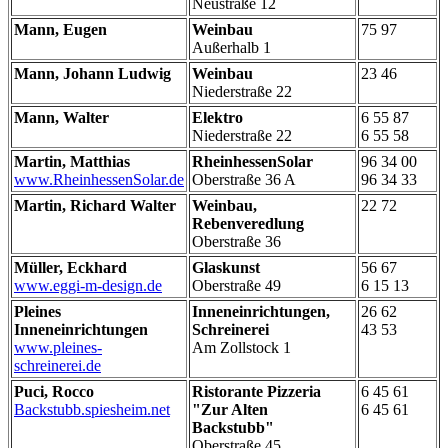
Neustraße 12
Mann, Eugen
Weinbau
75 97
Außerhalb 1
Mann, Johann Ludwig
Weinbau
23 46
Niederstraße 22
Mann, Walter
Elektro
6 55 87
Niederstraße 22
6 55 58
Martin, Matthias
RheinhessenSolar
96 34 00
www.RheinhessenSolar.de
Oberstraße 36 A
96 34 33
Martin, Richard Walter
Weinbau,
22 72
Rebenveredlung
Oberstraße 36
Müller, Eckhard
Glaskunst
56 67
www.eggi-m-design.de
Oberstraße 49
6 15 13
Pleines
Inneneinrichtungen,
26 62
Inneneinrichtungen
Schreinerei
43 53
www.pleines-
Am Zollstock 1
schreinerei.de
Puci, Rocco
Ristorante Pizzeria
6 45 61
Backstubb.spiesheim.net
"Zur Alten
6 45 61
Backstubb"
Oberstraße 45