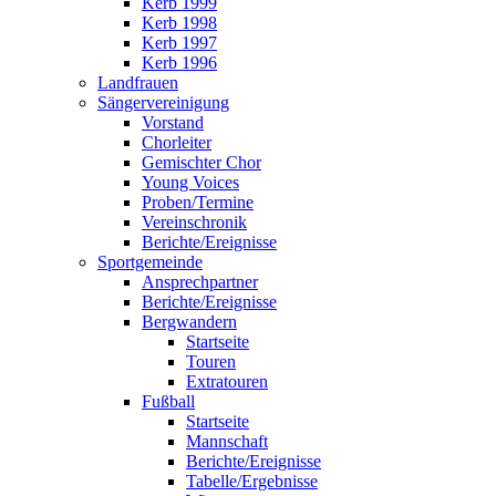
Kerb 1999
Kerb 1998
Kerb 1997
Kerb 1996
Landfrauen
Sängervereinigung
Vorstand
Chorleiter
Gemischter Chor
Young Voices
Proben/Termine
Vereinschronik
Berichte/Ereignisse
Sportgemeinde
Ansprechpartner
Berichte/Ereignisse
Bergwandern
Startseite
Touren
Extratouren
Fußball
Startseite
Mannschaft
Berichte/Ereignisse
Tabelle/Ergebnisse