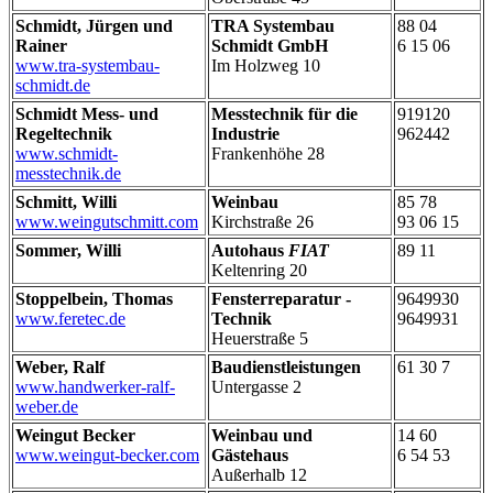
Schmidt, Jürgen und
TRA Systembau
88 04
Rainer
Schmidt GmbH
6 15 06
www.tra-systembau-
Im Holzweg 10
schmidt.de
Schmidt Mess- und
Messtechnik für die
919120
Regeltechnik
Industrie
962442
www.schmidt-
Frankenhöhe 28
messtechnik.de
Schmitt, Willi
Weinbau
85 78
www.weingutschmitt.com
Kirchstraße 26
93 06 15
Sommer, Willi
Autohaus
FIAT
89 11
Keltenring 20
Stoppelbein, Thomas
Fensterreparatur -
9649930
www.feretec.de
Technik
9649931
Heuerstraße 5
Weber, Ralf
Baudienstleistungen
61 30 7
www.handwerker-ralf-
Untergasse 2
weber.de
Weingut Becker
Weinbau und
14 60
www.weingut-becker.com
Gästehaus
6 54 53
Außerhalb 12