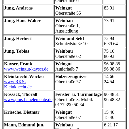
Oberstraße 6
Jung, Andreas
Weingut
83 91
Oberstraße 55
Jung, Hans Walter
Weinbau
73 91
Oberstraße 1,
Aussiedlung
Jung, Herbert
Wein und Sekt
72 94
Schmiedstraße 10
6 39 64
Jung, Tobias
Weinbau
75 16
Oberstraße 62
80 93
Kayser, Frank
Weingut
96 08 85
www.weingut-kayser.de
Außerhalb 7
96 08 86
Kleinknecht-Wocker
Holzerzeugnisse
14 66
www.RKS-
Oberstraße 57
24 54
Kleinknecht.de
Kossack, Thoralf
Fenster- u. Türmontage
96 48 31
www.pms-bauelemente.de
Oberstraße 3, Mobil:
96 48 32
0177 390 50 34
Kriesche, Dietmar
Weingut
15 46
Oberstraße 67
15 46
Mann, Edmund jun.
Weinbau
6 21 17