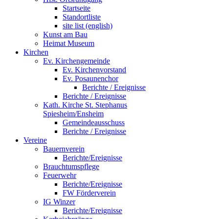
Startseite
Standortliste
site list (english)
Kunst am Bau
Heimat Museum
Kirchen
Ev. Kirchengemeinde
Ev. Kirchenvorstand
Ev. Posaunenchor
Berichte / Ereignisse
Berichte / Ereignisse
Kath. Kirche St. Stephanus
Spiesheim/Ensheim
Gemeindeausschuss
Berichte / Ereignisse
Vereine
Bauernverein
Berichte/Ereignisse
Brauchtumspflege
Feuerwehr
Berichte/Ereignisse
FW Förderverein
IG Winzer
Berichte/Ereignisse