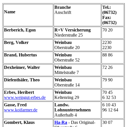
Branche
Tel.:
Name
Anschrift
(06732)
Fax:
(06732)
Berberich, Egon
R+V Versicherung
70 20
Niederstraße 25
Berg, Volker
Weinbau
2230
Oberstraße 20
2230
Brand, Hubertus
Weinbau
88 86
Oberstraße 52
Dexheimer, Walter
Weinbau
72 26
Mittelstraße 7
Diefenthäler, Theo
Weinbau
79 90
Oberstraße 14
Erbes, Heribert
Weinbau
70 45
www.weingut-erbes.de
Keltenring 29
6 32 53
Gasse, Fred
Landw.
6 10 43
www.koifarmer.de
Lohnunternehmen
96 12 64
Außerhalb 4
Gombert, Klaus
Ha-Ra
- Das Original-
30 07