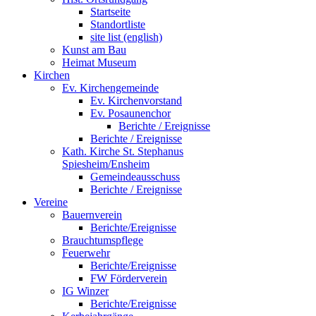
Startseite
Standortliste
site list (english)
Kunst am Bau
Heimat Museum
Kirchen
Ev. Kirchengemeinde
Ev. Kirchenvorstand
Ev. Posaunenchor
Berichte / Ereignisse
Berichte / Ereignisse
Kath. Kirche St. Stephanus
Spiesheim/Ensheim
Gemeindeausschuss
Berichte / Ereignisse
Vereine
Bauernverein
Berichte/Ereignisse
Brauchtumspflege
Feuerwehr
Berichte/Ereignisse
FW Förderverein
IG Winzer
Berichte/Ereignisse