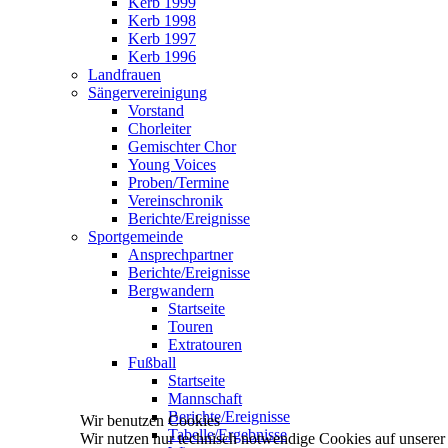
Kerb 1999
Kerb 1998
Kerb 1997
Kerb 1996
Landfrauen
Sängervereinigung
Vorstand
Chorleiter
Gemischter Chor
Young Voices
Proben/Termine
Vereinschronik
Berichte/Ereignisse
Sportgemeinde
Ansprechpartner
Berichte/Ereignisse
Bergwandern
Startseite
Touren
Extratouren
Fußball
Startseite
Mannschaft
Berichte/Ereignisse
Wir benutzen Cookies
Tabelle/Ergebnisse
Wir nutzen nur technisch notwendige Cookies auf unserer We