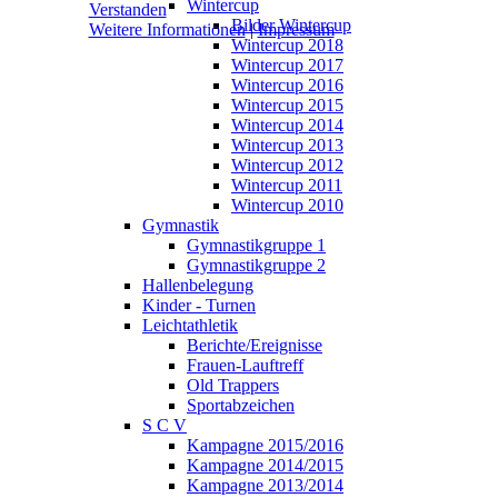
Wintercup
Verstanden
Bilder Wintercup
Weitere Informationen
|
Impressum
Wintercup 2018
Wintercup 2017
Wintercup 2016
Wintercup 2015
Wintercup 2014
Wintercup 2013
Wintercup 2012
Wintercup 2011
Wintercup 2010
Gymnastik
Gymnastikgruppe 1
Gymnastikgruppe 2
Hallenbelegung
Kinder - Turnen
Leichtathletik
Berichte/Ereignisse
Frauen-Lauftreff
Old Trappers
Sportabzeichen
S C V
Kampagne 2015/2016
Kampagne 2014/2015
Kampagne 2013/2014