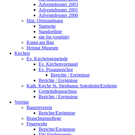
Adventsfenster 2003
Adventsfenster 2001
Adventsfenster 2000
Hist. Ortsrundgang
Startseite
Standortliste
site list (english)
Kunst am Bau
Heimat Museum
Kirchen
Ev. Kirchengemeinde
Ev. Kirchenvorstand
Ev. Posaunenchor
Berichte / Ereignisse
Berichte / Ereignisse
Kath. Kirche St. Stephanus Spiesheim/Ensheim
Gemeindeausschuss
Berichte / Ereignisse
Vereine
Bauernverein
Berichte/Ereignisse
Brauchtumspflege
Feuerwehr
Berichte/Ereignisse
FW Förderverein