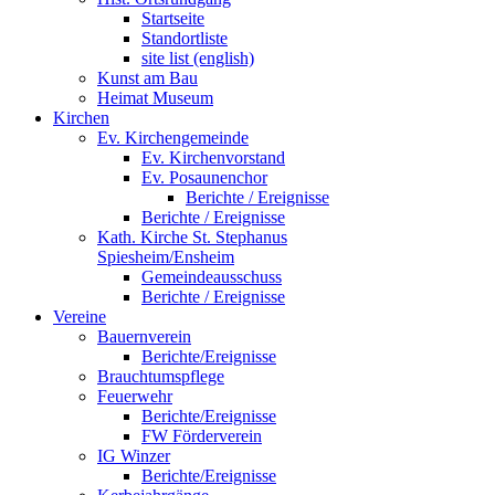
Startseite
Standortliste
site list (english)
Kunst am Bau
Heimat Museum
Kirchen
Ev. Kirchengemeinde
Ev. Kirchenvorstand
Ev. Posaunenchor
Berichte / Ereignisse
Berichte / Ereignisse
Kath. Kirche St. Stephanus
Spiesheim/Ensheim
Gemeindeausschuss
Berichte / Ereignisse
Vereine
Bauernverein
Berichte/Ereignisse
Brauchtumspflege
Feuerwehr
Berichte/Ereignisse
FW Förderverein
IG Winzer
Berichte/Ereignisse