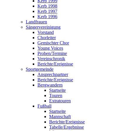
Kerb 1999
Kerb 1998
Kerb 1997
Kerb 1996
Landfrauen
Sängervereinigung
Vorstand
Chorleiter
Gemischter Chor
Young Voices
Proben/Termine
Vereinschronik
Berichte/Ereignisse
Sportgemeinde
Ansprechpartner
Berichte/Ereignisse
Bergwandern
Startseite
Touren
Extratouren
Fußball
Startseite
Mannschaft
Berichte/Ereignisse
Tabelle/Ergebnisse