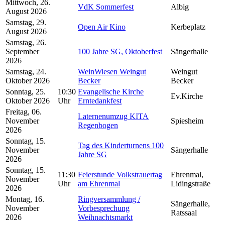
Mittwoch, 26.
VdK Sommerfest
Albig
August 2026
Samstag, 29.
Open Air Kino
Kerbeplatz
August 2026
Samstag, 26.
September
100 Jahre SG, Oktoberfest
Sängerhalle
2026
Samstag, 24.
WeinWiesen Weingut
Weingut
Oktober 2026
Becker
Becker
Sonntag, 25.
10:30
Evangelische Kirche
Ev.Kirche
Oktober 2026
Uhr
Erntedankfest
Freitag, 06.
Laternenumzug KITA
November
Spiesheim
Regenbogen
2026
Sonntag, 15.
Tag des Kinderturnens 100
November
Sängerhalle
Jahre SG
2026
Sonntag, 15.
11:30
Feierstunde Volkstrauertag
Ehrenmal,
November
Uhr
am Ehrenmal
Lidingstraße
2026
Montag, 16.
Ringversammlung /
Sängerhalle,
November
Vorbesprechung
Ratssaal
2026
Weihnachtsmarkt