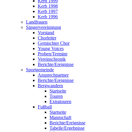
Kerb 1999
Kerb 1998
Kerb 1997
Kerb 1996
Landfrauen
Sängervereinigung
Vorstand
Chorleiter
Gemischter Chor
Young Voices
Proben/Termine
Vereinschronik
Berichte/Ereignisse
Sportgemeinde
Ansprechpartner
Berichte/Ereignisse
Bergwandern
Startseite
Touren
Extratouren
Fußball
Startseite
Mannschaft
Berichte/Ereignisse
Tabelle/Ergebnisse