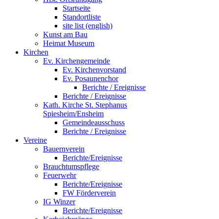
Startseite
Standortliste
site list (english)
Kunst am Bau
Heimat Museum
Kirchen
Ev. Kirchengemeinde
Ev. Kirchenvorstand
Ev. Posaunenchor
Berichte / Ereignisse
Berichte / Ereignisse
Kath. Kirche St. Stephanus
Spiesheim/Ensheim
Gemeindeausschuss
Berichte / Ereignisse
Vereine
Bauernverein
Berichte/Ereignisse
Brauchtumspflege
Feuerwehr
Berichte/Ereignisse
FW Förderverein
IG Winzer
Berichte/Ereignisse