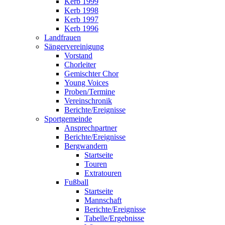
Kerb 1999
Kerb 1998
Kerb 1997
Kerb 1996
Landfrauen
Sängervereinigung
Vorstand
Chorleiter
Gemischter Chor
Young Voices
Proben/Termine
Vereinschronik
Berichte/Ereignisse
Sportgemeinde
Ansprechpartner
Berichte/Ereignisse
Bergwandern
Startseite
Touren
Extratouren
Fußball
Startseite
Mannschaft
Berichte/Ereignisse
Tabelle/Ergebnisse