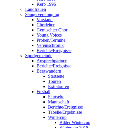
Kerb 1996
Landfrauen
Sängervereinigung
Vorstand
Chorleiter
Gemischter Chor
Young Voices
Proben/Termine
Vereinschronik
Berichte/Ereignisse
Sportgemeinde
Ansprechpartner
Berichte/Ereignisse
Bergwandern
Startseite
Touren
Extratouren
Fußball
Startseite
Mannschaft
Berichte/Ereignisse
Tabelle/Ergebnisse
Wintercup
Bilder Wintercup
Wintercup 2018