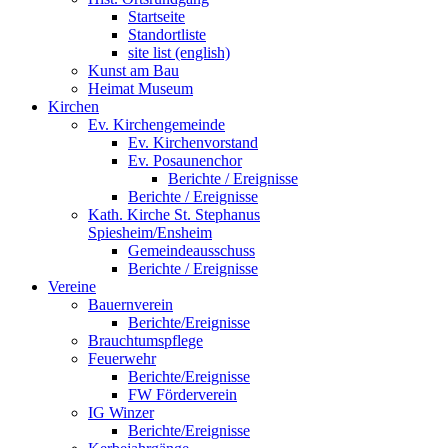
Startseite
Standortliste
site list (english)
Kunst am Bau
Heimat Museum
Kirchen
Ev. Kirchengemeinde
Ev. Kirchenvorstand
Ev. Posaunenchor
Berichte / Ereignisse
Berichte / Ereignisse
Kath. Kirche St. Stephanus
Spiesheim/Ensheim
Gemeindeausschuss
Berichte / Ereignisse
Vereine
Bauernverein
Berichte/Ereignisse
Brauchtumspflege
Feuerwehr
Berichte/Ereignisse
FW Förderverein
IG Winzer
Berichte/Ereignisse