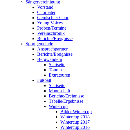
Sängervereinigung
Vorstand
Chorleiter
Gemischter Chor
Young Voices
Proben/Termine
Vereinschronik
Berichte/Ereignisse
Sportgemeinde
Ansprechpartner
Berichte/Ereignisse
Bergwandern
Startseite
Touren
Extratouren
Fußball
Startseite
Mannschaft
Berichte/Ereignisse
Tabelle/Ergebnisse
Wintercup
Bilder Wintercup
Wintercup 2018
Wintercup 2017
Wintercup 2016