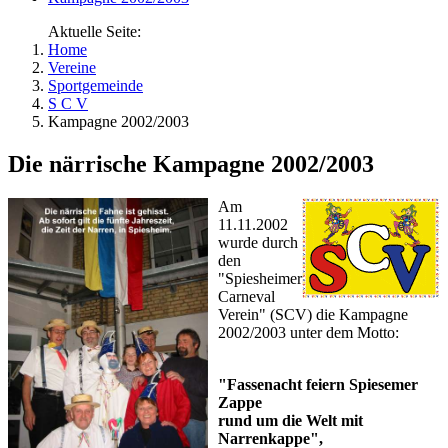
Aktuelle Seite:
Home
Vereine
Sportgemeinde
S C V
Kampagne 2002/2003
Die närrische Kampagne 2002/2003
Am
11.11.2002
wurde durch
den
"Spiesheimer
Carneval
Verein" (SCV) die Kampagne
2002/2003 unter dem Motto:
"Fassenacht feiern Spiesemer
Zappe
rund um die Welt mit
Narrenkappe",