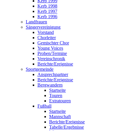
Kerb 1999
Kerb 1998
Kerb 1997
Kerb 1996
Landfrauen
Sängervereinigung
Vorstand
Chorleiter
Gemischter Chor
Young Voices
Proben/Termine
Vereinschronik
Berichte/Ereignisse
Sportgemeinde
Ansprechpartner
Berichte/Ereignisse
Bergwandern
Startseite
Touren
Extratouren
Fußball
Startseite
Mannschaft
Berichte/Ereignisse
Tabelle/Ergebnisse