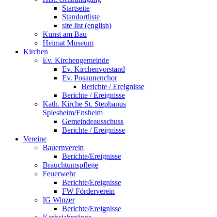
Startseite
Standortliste
site list (english)
Kunst am Bau
Heimat Museum
Kirchen
Ev. Kirchengemeinde
Ev. Kirchenvorstand
Ev. Posaunenchor
Berichte / Ereignisse
Berichte / Ereignisse
Kath. Kirche St. Stephanus
Spiesheim/Ensheim
Gemeindeausschuss
Berichte / Ereignisse
Vereine
Bauernverein
Berichte/Ereignisse
Brauchtumspflege
Feuerwehr
Berichte/Ereignisse
FW Förderverein
IG Winzer
Berichte/Ereignisse