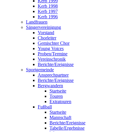
Kerb 1999
Kerb 1998
Kerb 1997
Kerb 1996
Landfrauen
Sängervereinigung
Vorstand
Chorleiter
Gemischter Chor
Young Voices
Proben/Termine
Vereinschronik
Berichte/Ereignisse
Sportgemeinde
Ansprechpartner
Berichte/Ereignisse
Bergwandern
Startseite
Touren
Extratouren
Fußball
Startseite
Mannschaft
Berichte/Ereignisse
Tabelle/Ergebnisse