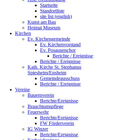
Startseite
Standortliste
site list (english)
Kunst am Bau
Heimat Museum
Kirchen
Ev. Kirchengemeinde
Ev. Kirchenvorstand
Ev. Posaunenchor
Berichte / Ereignisse
Berichte / Ereignisse
Kath. Kirche St. Stephanus
Spiesheim/Ensheim
Gemeindeausschuss
Berichte / Ereignisse
Vereine
Bauernverein
Berichte/Ereignisse
Brauchtumspflege
Feuerwehr
Berichte/Ereignisse
FW Förderverein
IG Winzer
Berichte/Ereignisse