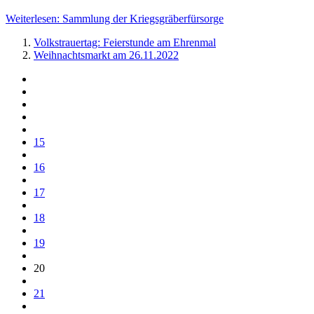
Weiterlesen: Sammlung der Kriegsgräberfürsorge
Volkstrauertag: Feierstunde am Ehrenmal
Weihnachtsmarkt am 26.11.2022
15
16
17
18
19
20
21