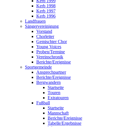
Kerb 1999
Kerb 1998
Kerb 1997
Kerb 1996
Landfrauen
Sängervereinigung
Vorstand
Chorleiter
Gemischter Chor
Young Voices
Proben/Termine
Vereinschronik
Berichte/Ereignisse
Sportgemeinde
Ansprechpartner
Berichte/Ereignisse
Bergwandern
Startseite
Touren
Extratouren
Fußball
Startseite
Mannschaft
Berichte/Ereignisse
Tabelle/Ergebnisse