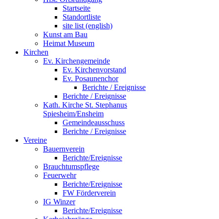
Startseite
Standortliste
site list (english)
Kunst am Bau
Heimat Museum
Kirchen
Ev. Kirchengemeinde
Ev. Kirchenvorstand
Ev. Posaunenchor
Berichte / Ereignisse
Berichte / Ereignisse
Kath. Kirche St. Stephanus
Spiesheim/Ensheim
Gemeindeausschuss
Berichte / Ereignisse
Vereine
Bauernverein
Berichte/Ereignisse
Brauchtumspflege
Feuerwehr
Berichte/Ereignisse
FW Förderverein
IG Winzer
Berichte/Ereignisse