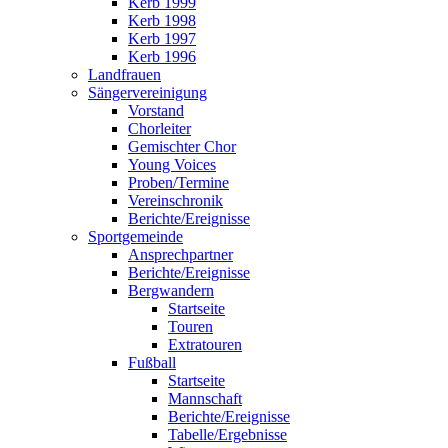
Kerb 1999
Kerb 1998
Kerb 1997
Kerb 1996
Landfrauen
Sängervereinigung
Vorstand
Chorleiter
Gemischter Chor
Young Voices
Proben/Termine
Vereinschronik
Berichte/Ereignisse
Sportgemeinde
Ansprechpartner
Berichte/Ereignisse
Bergwandern
Startseite
Touren
Extratouren
Fußball
Startseite
Mannschaft
Berichte/Ereignisse
Tabelle/Ergebnisse