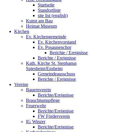
Startseite
Standortliste
site list (english)
Kunst am Bau
Heimat Museum
Kirchen
Ev. Kirchengemeinde
Ev. Kirchenvorstand
Ev. Posaunenchor
Berichte / Ereignisse
Berichte / Ereignisse
Kath. Kirche St. Stephanus
Spiesheim/Ensheim
Gemeindeausschuss
Berichte / Ereignisse
Vereine
Bauernverein
Berichte/Ereignisse
Brauchtumspflege
Feuerwehr
Berichte/Ereignisse
FW Förderverein
IG Winzer
Berichte/Ereignisse