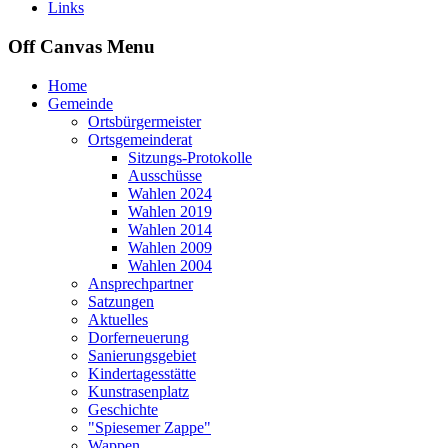
Links
Off Canvas Menu
Home
Gemeinde
Ortsbürgermeister
Ortsgemeinderat
Sitzungs-Protokolle
Ausschüsse
Wahlen 2024
Wahlen 2019
Wahlen 2014
Wahlen 2009
Wahlen 2004
Ansprechpartner
Satzungen
Aktuelles
Dorferneuerung
Sanierungsgebiet
Kindertagesstätte
Kunstrasenplatz
Geschichte
"Spiesemer Zappe"
Wappen