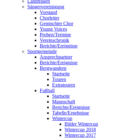
Landfrauen
Sängervereinigung
Vorstand
Chorleiter
Gemischter Chor
Young Voices
Proben/Termine
Vereinschronik
Berichte/Ereignisse
Sportgemeinde
Ansprechpartner
Berichte/Ereignisse
Bergwandern
Startseite
Touren
Extratouren
Fußball
Startseite
Mannschaft
Berichte/Ereignisse
Tabelle/Ergebnisse
Wintercup
Bilder Wintercup
Wintercup 2018
Wintercup 2017