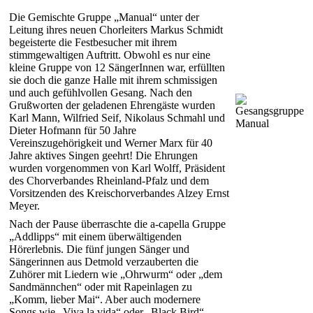
Die Gemischte Gruppe „Manual“ unter der
Leitung ihres neuen Chorleiters Markus Schmidt
begeisterte die Festbesucher mit ihrem
stimmgewaltigen Auftritt. Obwohl es nur eine
kleine Gruppe von 12 SängerInnen war, erfüllten
sie doch die ganze Halle mit ihrem schmissigen
und auch gefühlvollen Gesang. Nach den
Grußworten der geladenen Ehrengäste wurden
Karl Mann, Wilfried Seif, Nikolaus Schmahl und
Dieter Hofmann für 50 Jahre
Vereinszugehörigkeit und Werner Marx für 40
Jahre aktives Singen geehrt! Die Ehrungen
wurden vorgenommen von Karl Wolff, Präsident
des Chorverbandes Rheinland-Pfalz und dem
Vorsitzenden des Kreischorverbandes Alzey Ernst
Meyer.
Nach der Pause überraschte die a-capella Gruppe
„Addlipps“ mit einem überwältigenden
Hörerlebnis. Die fünf jungen Sänger und
Sängerinnen aus Detmold verzauberten die
Zuhörer mit Liedern wie „Ohrwurm“ oder „dem
Sandmännchen“ oder mit Rapeinlagen zu
„Komm, lieber Mai“. Aber auch modernere
Songs wie „Viva la vida“ oder „Black Bird“