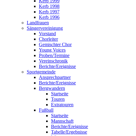
Kerb 1999
Kerb 1998
Kerb 1997
Kerb 1996
Landfrauen
Sängervereinigung
Vorstand
Chorleiter
Gemischter Chor
Young Voices
Proben/Termine
Vereinschronik
Berichte/Ereignisse
Sportgemeinde
Ansprechpartner
Berichte/Ereignisse
Bergwandern
Startseite
Touren
Extratouren
Fußball
Startseite
Mannschaft
Berichte/Ereignisse
Tabelle/Ergebnisse