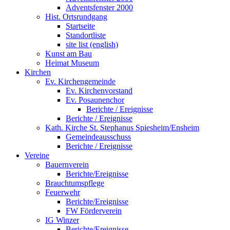
Adventsfenster 2000
Hist. Ortsrundgang
Startseite
Standortliste
site list (english)
Kunst am Bau
Heimat Museum
Kirchen
Ev. Kirchengemeinde
Ev. Kirchenvorstand
Ev. Posaunenchor
Berichte / Ereignisse
Berichte / Ereignisse
Kath. Kirche St. Stephanus Spiesheim/Ensheim
Gemeindeausschuss
Berichte / Ereignisse
Vereine
Bauernverein
Berichte/Ereignisse
Brauchtumspflege
Feuerwehr
Berichte/Ereignisse
FW Förderverein
IG Winzer
Berichte/Ereignisse