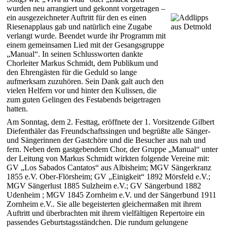
wurden neu arrangiert und gekonnt vorgetragen –
ein ausgezeichneter Auftritt für den es einen
Riesenapplaus gab und natürlich eine Zugabe
verlangt wurde. Beendet wurde ihr Programm mit
einem gemeinsamen Lied mit der Gesangsgruppe
„Manual“. In seinen Schlussworten dankte
Chorleiter Markus Schmidt, dem Publikum und
den Ehrengästen für die Geduld so lange
aufmerksam zuzuhören. Sein Dank galt auch den
vielen Helfern vor und hinter den Kulissen, die
zum guten Gelingen des Festabends beigetragen
hatten.
Am Sonntag, dem 2. Festtag, eröffnete der 1. Vorsitzende Gilbert
Diefenthäler das Freundschaftssingen und begrüßte alle Sänger-
und Sängerinnen der Gastchöre und die Besucher aus nah und
fern. Neben dem gastgebendem Chor, der Gruppe „Manual“ unter
der Leitung von Markus Schmidt wirkten folgende Vereine mit:
GV „Los Sabados Cantatos“ aus Albisheim; MGV Sängerkranz
1855 e.V. Ober-Flörsheim; GV „Einigkeit“ 1892 Mörsfeld e.V.;
MGV Sängerlust 1885 Sulzheim e.V.; GV Sängerbund 1882
Udenheim ; MGV 1845 Zornheim e.V. und der Sängerbund 1911
Zornheim e.V.. Sie alle begeisterten gleichermaßen mit ihrem
Auftritt und überbrachten mit ihrem vielfältigen Repertoire ein
passendes Geburtstagsständchen. Die rundum gelungene