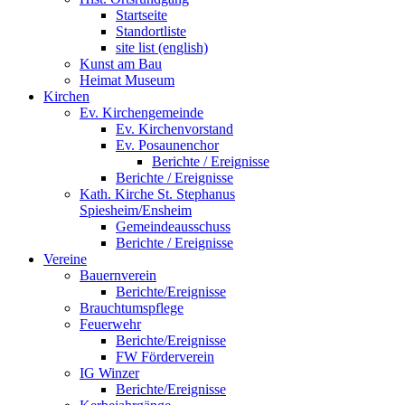
Startseite
Standortliste
site list (english)
Kunst am Bau
Heimat Museum
Kirchen
Ev. Kirchengemeinde
Ev. Kirchenvorstand
Ev. Posaunenchor
Berichte / Ereignisse
Berichte / Ereignisse
Kath. Kirche St. Stephanus
Spiesheim/Ensheim
Gemeindeausschuss
Berichte / Ereignisse
Vereine
Bauernverein
Berichte/Ereignisse
Brauchtumspflege
Feuerwehr
Berichte/Ereignisse
FW Förderverein
IG Winzer
Berichte/Ereignisse