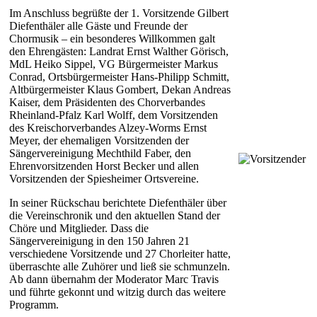
Im Anschluss begrüßte der 1. Vorsitzende Gilbert
Diefenthäler alle Gäste und Freunde der
Chormusik – ein besonderes Willkommen galt
den Ehrengästen: Landrat Ernst Walther Görisch,
MdL Heiko Sippel, VG Bürgermeister Markus
Conrad, Ortsbürgermeister Hans-Philipp Schmitt,
Altbürgermeister Klaus Gombert, Dekan Andreas
Kaiser, dem Präsidenten des Chorverbandes
Rheinland-Pfalz Karl Wolff, dem Vorsitzenden
des Kreischorverbandes Alzey-Worms Ernst
Meyer, der ehemaligen Vorsitzenden der
Sängervereinigung Mechthild Faber, den
Ehrenvorsitzenden Horst Becker und allen
Vorsitzenden der Spiesheimer Ortsvereine.
In seiner Rückschau berichtete Diefenthäler über
die Vereinschronik und den aktuellen Stand der
Chöre und Mitglieder. Dass die
Sängervereinigung in den 150 Jahren 21
verschiedene Vorsitzende und 27 Chorleiter hatte,
überraschte alle Zuhörer und ließ sie schmunzeln.
Ab dann übernahm der Moderator Marc Travis
und führte gekonnt und witzig durch das weitere
Programm.