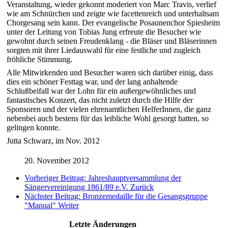
Veranstaltung, wieder gekonnt moderiert von Marc Travis, verlief
wie am Schnürchen und zeigte wie facettenreich und unterhaltsam
Chorgesang sein kann. Der evangelische Posaunenchor Spiesheim
unter der Leitung von Tobias Jung erfreute die Besucher wie
gewohnt durch seinen Freudenklang - die Bläser und Bläserinnen
sorgten mit ihrer Liedauswahl für eine festliche und zugleich
fröhliche Stimmung.
Alle Mitwirkenden und Besucher waren sich darüber einig, dass
dies ein schöner Festtag war, und der lang anhaltende
Schlußbeifall war der Lohn für ein außergewöhnliches und
fantastisches Konzert, das nicht zuletzt durch die Hilfe der
Sponsoren und der vielen ehrenamtlichen HelferInnen, die ganz
nebenbei auch bestens für das leibliche Wohl gesorgt hatten, so
gelingen konnte.
Jutta Schwarz, im Nov. 2012
20. November 2012
Vorheriger Beitrag: Jahreshauptversammlung der
Sängervereinigung 1861/89 e.V.
Zurück
Nächster Beitrag: Bronzemedaille für die Gesangsgruppe
"Manual"
Weiter
Letzte Änderungen