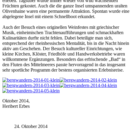
erleben. Tagsüber wurde immer wieder von wild wachsenden
Früchten gekostet. Auch die die ganze Insel umspannenden uralten
Olivenhaine waren eine permanente Attraktion. Spontan wurde eine
abgelegene Insel mit einem Schnellboot erkundet.
Auch der Besuch eines originellen Weinfestes mit griechischer
Musik, einheimischen Trachtenaufführungen und schmackhaften
Kulinaritäten durfte nicht fehlen. Dabei beteiligte man sich,
entsprechend der rheinhessischen Mentalität, bis in die Nacht hinein
aktiv am Geschehen. Der Besuch kultureller Einrichtungen, wie
kleine Kirchen, Klöster, Friedhöfe und Handwerksbetriebe waren
willkommene Ergänzungen. Besonders das erfrischende „Bad“ in
den Fluten des Mittelmeeres passte hervorragend in das insgesamt
sehr sportliche Programm der bestens organisierten Erlebnisreise.
Oktober 2014,
Heribert Erbes
24. Oktober 2014