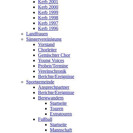
Kerb 2001
Kerb 2000
Kerb 1999
Kerb 1998
Kerb 1997
Kerb 1996
Landfrauen
Sängervereinigung
Vorstand
Chorleiter
Gemischter Chor
Young Voices
Proben/Termine
Vereinschronik
Berichte/Ereignisse
Sportgemeinde
Ansprechpartner
Berichte/Ereignisse
Bergwandern
Startseite
Touren
Extratouren
Fußball
Startseite
Mannschaft