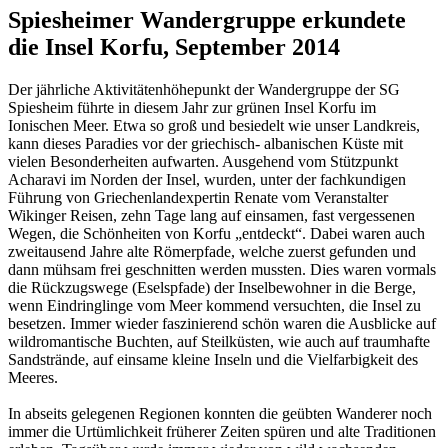
Spiesheimer Wandergruppe erkundete
die Insel Korfu, September 2014
Der jährliche Aktivitätenhöhepunkt der Wandergruppe der SG
Spiesheim führte in diesem Jahr zur grünen Insel Korfu im
Ionischen Meer. Etwa so groß und besiedelt wie unser Landkreis,
kann dieses Paradies vor der griechisch- albanischen Küste mit
vielen Besonderheiten aufwarten. Ausgehend vom Stützpunkt
Acharavi im Norden der Insel, wurden, unter der fachkundigen
Führung von Griechenlandexpertin Renate vom Veranstalter
Wikinger Reisen, zehn Tage lang auf einsamen, fast vergessenen
Wegen, die Schönheiten von Korfu „entdeckt“. Dabei waren auch
zweitausend Jahre alte Römerpfade, welche zuerst gefunden und
dann mühsam frei geschnitten werden mussten. Dies waren vormals
die Rückzugswege (Eselspfade) der Inselbewohner in die Berge,
wenn Eindringlinge vom Meer kommend versuchten, die Insel zu
besetzen. Immer wieder faszinierend schön waren die Ausblicke auf
wildromantische Buchten, auf Steilküsten, wie auch auf traumhafte
Sandstrände, auf einsame kleine Inseln und die Vielfarbigkeit des
Meeres.
In abseits gelegenen Regionen konnten die geübten Wanderer noch
immer die Urtümlichkeit früherer Zeiten spüren und alte Traditionen