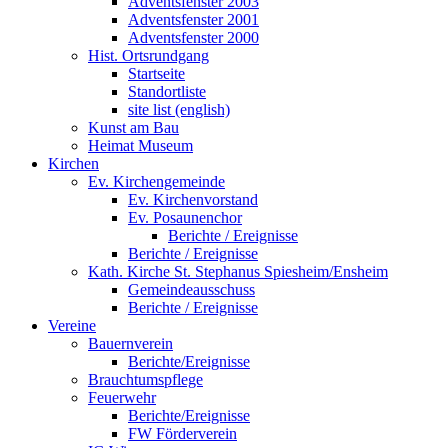
Adventsfenster 2003
Adventsfenster 2001
Adventsfenster 2000
Hist. Ortsrundgang
Startseite
Standortliste
site list (english)
Kunst am Bau
Heimat Museum
Kirchen
Ev. Kirchengemeinde
Ev. Kirchenvorstand
Ev. Posaunenchor
Berichte / Ereignisse
Berichte / Ereignisse
Kath. Kirche St. Stephanus Spiesheim/Ensheim
Gemeindeausschuss
Berichte / Ereignisse
Vereine
Bauernverein
Berichte/Ereignisse
Brauchtumspflege
Feuerwehr
Berichte/Ereignisse
FW Förderverein