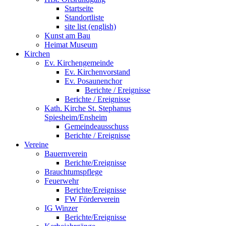
Startseite
Standortliste
site list (english)
Kunst am Bau
Heimat Museum
Kirchen
Ev. Kirchengemeinde
Ev. Kirchenvorstand
Ev. Posaunenchor
Berichte / Ereignisse
Berichte / Ereignisse
Kath. Kirche St. Stephanus
Spiesheim/Ensheim
Gemeindeausschuss
Berichte / Ereignisse
Vereine
Bauernverein
Berichte/Ereignisse
Brauchtumspflege
Feuerwehr
Berichte/Ereignisse
FW Förderverein
IG Winzer
Berichte/Ereignisse