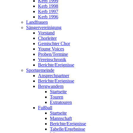
Kerb 1999
Kerb 1998
Kerb 1997
Kerb 1996
Landfrauen
Sängervereinigung
Vorstand
Chorleiter
Gemischter Chor
Young Voices
Proben/Termine
Vereinschronik
Berichte/Ereignisse
Sportgemeinde
Ansprechpartner
Berichte/Ereignisse
Bergwandern
Startseite
Touren
Extratouren
Fußball
Startseite
Mannschaft
Berichte/Ereignisse
Tabelle/Ergebnisse