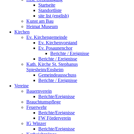
Startseite
Standortliste
site list (english)
Kunst am Bau
Heimat Museum
Kirchen
Ev. Kirchengemeinde
Ev. Kirchenvorstand
Ev. Posaunenchor
Berichte / Ereignisse
Berichte / Ereignisse
Kath. Kirche St. Stephanus
Spiesheim/Ensheim
Gemeindeausschuss
Berichte / Ereignisse
Vereine
Bauernverein
Berichte/Ereignisse
Brauchtumspflege
Feuerwehr
Berichte/Ereignisse
FW Förderverein
IG Winzer
Berichte/Ereignisse