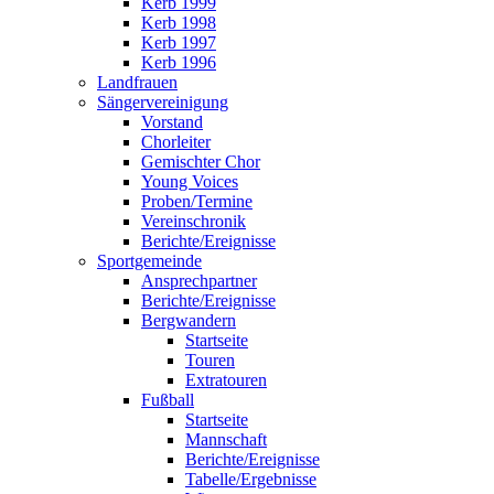
Kerb 1999
Kerb 1998
Kerb 1997
Kerb 1996
Landfrauen
Sängervereinigung
Vorstand
Chorleiter
Gemischter Chor
Young Voices
Proben/Termine
Vereinschronik
Berichte/Ereignisse
Sportgemeinde
Ansprechpartner
Berichte/Ereignisse
Bergwandern
Startseite
Touren
Extratouren
Fußball
Startseite
Mannschaft
Berichte/Ereignisse
Tabelle/Ergebnisse